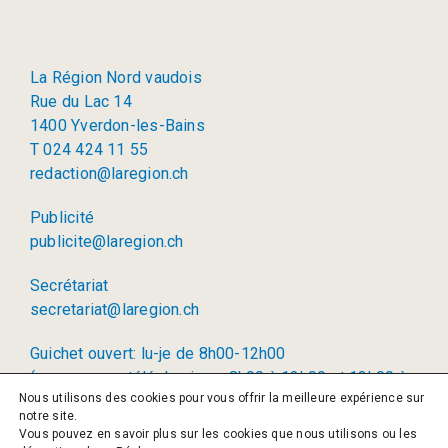
La Région Nord vaudois
Rue du Lac 14
1400 Yverdon-les-Bains
T 024 424 11 55
redaction@laregion.ch
Publicité
publicite@laregion.ch
Secrétariat
secretariat@laregion.ch
Guichet ouvert: lu-je de 8h00-12h00
(permanence téléphonique: 8h00 à 12h00 et 13h00 à
Nous utilisons des cookies pour vous offrir la meilleure expérience sur
17h00)
notre site.
Vous pouvez en savoir plus sur les cookies que nous utilisons ou les
© 2026 La Région SA