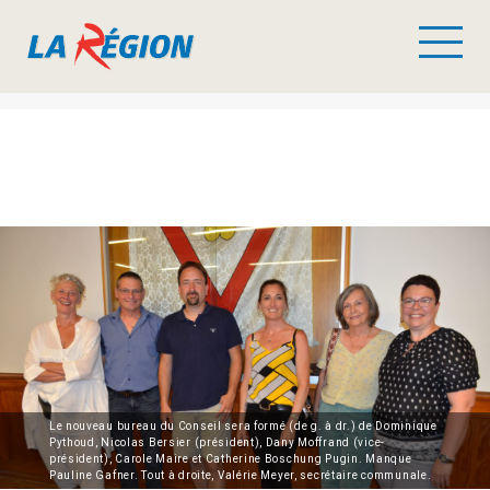
Le nouveau bureau du Conseil sera formé (de g. à dr.) de Dominique
Pythoud, Nicolas Bersier (président), Dany Moffrand (vice-
président), Carole Maire et Catherine Boschung Pugin. Manque
Pauline Gafner. Tout à droite, Valérie Meyer, secrétaire communale.