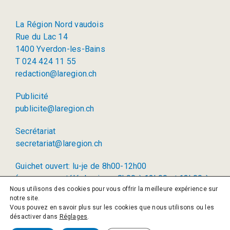
La Région Nord vaudois
Rue du Lac 14
1400 Yverdon-les-Bains
T 024 424 11 55
redaction@laregion.ch
Publicité
publicite@laregion.ch
Secrétariat
secretariat@laregion.ch
Guichet ouvert: lu-je de 8h00-12h00
(permanence téléphonique: 8h00 à 12h00 et 13h00 à
Nous utilisons des cookies pour vous offrir la meilleure expérience sur
17h00)
notre site.
Vous pouvez en savoir plus sur les cookies que nous utilisons ou les
© 2026 La Région SA
désactiver dans
Réglages
.
Politique de confidentialité