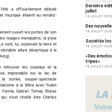
ARTICLES RÉC
Dernière édit
’été a officiellement débuté
juillet
 et musique étaient au rendez-
18 JUILLET 202
Des nouvelle
18 JUILLET 202
lement ouvert les portes de son
les nuages menaçants, la pluie
Sociétés loc
 vent, lui, soulevait la terre et
18 JUILLET 202
éritable allure désertique à la
«Des émotio
king).
tripes»
e retrouver les copeaux et la
18 JUILLET 202
vue imprenable sur le lac de
la soirée, souper-spectacle
ntalisme à la Mine avec Yoann
Forma, Gabriel Tornay, Blaise
 qui s’est révélé être Charles