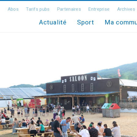
Abos
Tarifs pubs
Partenaires
Entreprise
Archives
Actualité
Sport
Ma comm