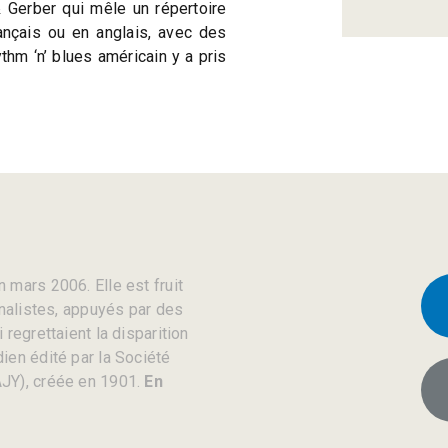
 Gerber qui mêle un répertoire
ançais ou en anglais, avec des
hm ‘n’ blues américain y a pris
 mars 2006. Elle est fruit
rnalistes, appuyés par des
regrettaient la disparition
ien édité par la Société
JY), créée en 1901.
En