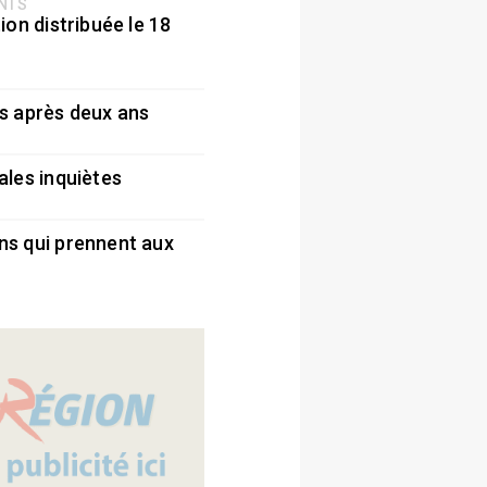
ENTS
ion distribuée le 18
5
s après deux ans
5
ales inquiètes
5
ns qui prennent aux
5