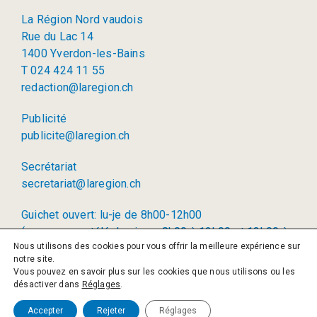
La Région Nord vaudois
Rue du Lac 14
1400 Yverdon-les-Bains
T 024 424 11 55
redaction@laregion.ch
Publicité
publicite@laregion.ch
Secrétariat
secretariat@laregion.ch
Guichet ouvert: lu-je de 8h00-12h00
(permanence téléphonique: 8h00 à 12h00 et 13h00 à
Nous utilisons des cookies pour vous offrir la meilleure expérience sur
17h00)
notre site.
Vous pouvez en savoir plus sur les cookies que nous utilisons ou les
© 2026 La Région SA
désactiver dans
Réglages
.
Politique de confidentialité
Accepter
Rejeter
Réglages