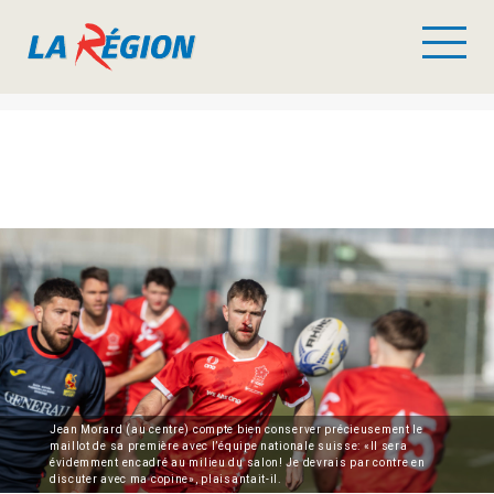
Jean Morard (au centre) compte bien conserver précieusement le
maillot de sa première avec l’équipe nationale suisse: «Il sera
évidemment encadré au milieu du salon! Je devrais par contre en
discuter avec ma copine», plaisantait-il.