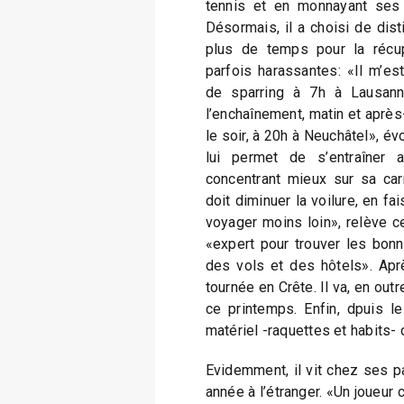
tennis et en monnayant ses s
Désormais, il a choisi de dist
plus de temps pour la récup
parfois harassantes: «Il m’es
de sparring à 7h à Lausanne
l’enchaînement, matin et après
le soir, à 20h à Neuchâtel», é
lui permet de s’entraîner 
concentrant mieux sur sa carri
doit diminuer la voilure, en f
voyager moins loin», relève ce
«expert pour trouver les bonn
des vols et des hôtels». Aprè
tournée en Crête. Il va, en out
ce printemps. Enfin, dpuis le
matériel -raquettes et habits-
Evidemment, il vit chez ses p
année à l’étranger. «Un joueur 