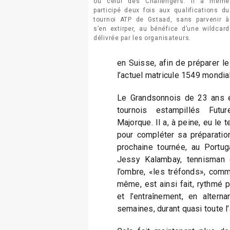
ou celui des Challengers. Il a même
participé deux fois aux qualifications du
tournoi ATP de Gstaad, sans parvenir à
s’en extirper, au bénéfice d’une wildcard
délivrée par les organisateurs.
en Suisse, afin de préparer le
l’actuel matricule 1549 mondi
Le Grandsonnois de 23 ans e
tournois estampillés Futu
Majorque. Il a, à peine, eu le
pour compléter sa préparation,
prochaine tournée, au Portug
Jessy Kalambay, tennisman d
l’ombre, «les tréfonds», comme 
même, est ainsi fait, rythmé 
et l’entraînement, en altern
semaines, durant quasi toute l