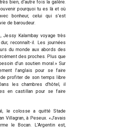
rès bien, d’autre fois la galère.
souvenir pourquoi tu es là et où
vec bonheur, celui qui s’est
vie de baroudeur.
là, Jessy Kalambay voyage très
dur, reconnaît-il. Les journées
ujours du monde aux abords des
orcément des proches. Plus que
besoin d’un soutien moral.» Sur
alement l’anglais pour se faire
de profiter de son temps libre
Dans les chambres d’hôtel, il
es en castillan pour se faire
é, le colosse a quitté Stade
an Villagran, à Peseux. «J’avais
rme le Bocan. L’Argentin est,