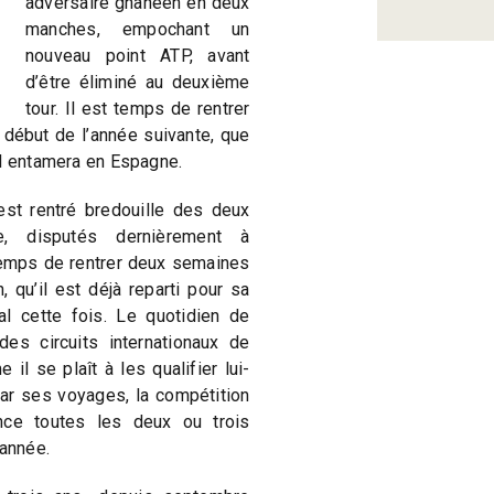
adversaire ghanéen en deux
manches, empochant un
nouveau point ATP, avant
d’être éliminé au deuxième
tour. Il est temps de rentrer
 début de l’année suivante, que
al entamera en Espagne.
st rentré bredouille des deux
re, disputés dernièrement à
 temps de rentrer deux semaines
 qu’il est déjà reparti pour sa
al cette fois. Le quotidien de
es circuits internationaux de
il se plaît à les qualifier lui-
par ses voyages, la compétition
ance toutes les deux ou trois
’année.