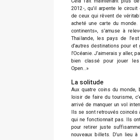
Cela fait maintenant plus d
2012-, qu’il arpente le circuit 
de ceux qui rêvent de véritab
acheté une carte du monde. J
continents», s’amuse à relev
Thaïlande, les pays de l’est
d’autres destinations pour et
l’Océanie. J’aimerais y aller, 
bien classé pour jouer les q
Open…»
La solitude
Aux quatre coins du monde, bi
loisir de faire du tourisme, c’e
arrivé de manquer un vol inter
Ils se sont retrouvés coincés 
qui ne fonctionnait pas. Ils on
pour retirer juste suffisamm
nouveaux billets. D’un lieu à l