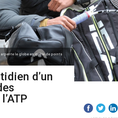
 arpente le globe en quête de points
tidien d’un
des
 l’ATP