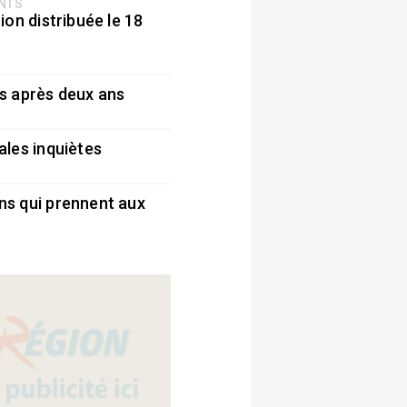
ENTS
ion distribuée le 18
5
s après deux ans
5
ales inquiètes
5
ns qui prennent aux
5