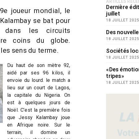
ARTICLES RÉC
Dernière édit
9e joueur mondial, le
juillet
Kalambay se bat pour
18 JUILLET 202
 dans les circuits
Des nouvelle
tre coins du globe.
18 JUILLET 202
 les sens du terme.
Sociétés loc
18 JUILLET 202
Du haut de son mètre 92,
«Des émotio
aidé par ses 96 kilos, il
tripes»
envoie du lourd. le match a
18 JUILLET 202
lieu sur un court de Lagos,
la capitale du Nigeria. On
est à quelques jours de
Noël. C’est la première fois
que Jessy Kalambay joue
en Afrique noire. Sur le
terrain, il domine un