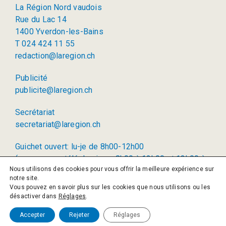
La Région Nord vaudois
Rue du Lac 14
1400 Yverdon-les-Bains
T 024 424 11 55
redaction@laregion.ch
Publicité
publicite@laregion.ch
Secrétariat
secretariat@laregion.ch
Guichet ouvert: lu-je de 8h00-12h00
(permanence téléphonique: 8h00 à 12h00 et 13h00 à
Nous utilisons des cookies pour vous offrir la meilleure expérience sur
17h00)
notre site.
Vous pouvez en savoir plus sur les cookies que nous utilisons ou les
© 2026 La Région SA
désactiver dans
Réglages
.
Politique de confidentialité
Accepter
Rejeter
Réglages