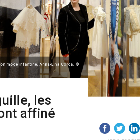
on mode infantine, Anna-Lina Corda. ©
uille, les
ont affiné