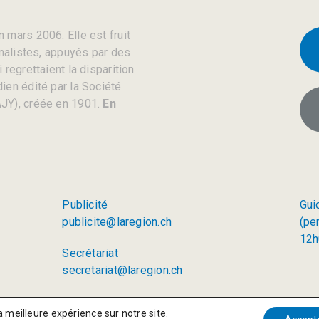
 mars 2006. Elle est fruit
rnalistes, appuyés par des
regrettaient la disparition
ien édité par la Société
JY), créée en 1901.
En
Publicité
Gui
publicite@laregion.ch
(pe
12h
Secrétariat
secretariat@laregion.ch
a meilleure expérience sur notre site.