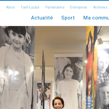
Abos
Tarifs pubs
Partenaires
Entreprise
Archives
Actualité
Sport
Ma comm