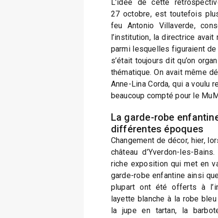
L’idée de cette rétrospecti
27 octobre, est toutefois plu
feu Antonio Villaverde, cons
l’institution, la directrice ava
parmi lesquelles figuraient de
s’était toujours dit qu’on orga
thématique. On avait même défin
Anne-Lina Corda, qui a voulu 
beaucoup compté pour le Mu
La garde-robe enfantine
différentes époques
Changement de décor, hier, lor
château d’Yverdon-les-Bains.
riche exposition qui met en v
garde-robe enfantine ainsi que
plupart ont été offerts à l’i
layette blanche à la robe bleu
la jupe en tartan, la barbot