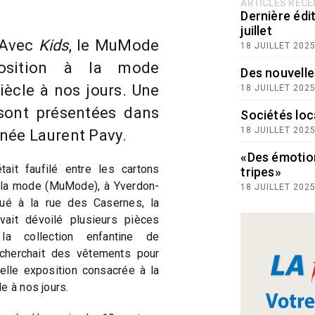
ARTICLES RÉC
Dernière édit
juillet
 Avec
Kids
, le MuMode
18 JUILLET 202
osition à la mode
Des nouvelle
iècle à nos jours. Une
18 JUILLET 202
sont présentées dans
Sociétés loc
18 JUILLET 202
née Laurent Pavy.
«Des émotio
ait faufilé entre les cartons
tripes»
 la mode (MuMode), à Yverdon-
18 JUILLET 202
tué à la rue des Casernes, la
vait dévoilé plusieurs pièces
la collection enfantine de
le cherchait des vêtements pour
velle exposition consacrée à la
e à nos jours.