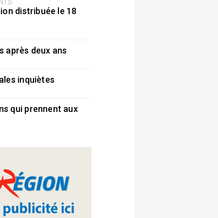
ENTS
ion distribuée le 18
5
s après deux ans
5
ales inquiètes
5
ns qui prennent aux
5