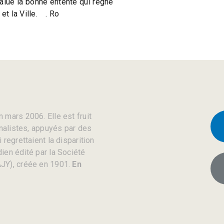
salué la bonne entente qui règne
 et la Ville. . Ro
 mars 2006. Elle est fruit
rnalistes, appuyés par des
regrettaient la disparition
ien édité par la Société
JY), créée en 1901.
En