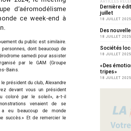
ARTICLES RÉC
Dernière édit
oupe d’aéromodélisme
juillet
 monde ce week-end à
18 JUILLET 202
n.
Des nouvelle
18 JUILLET 202
ouement du public est similaire.
Sociétés loc
de personnes, dont beaucoup de
18 JUILLET 202
’aérodrome samedi pour assister
 organisé par le GAM (Groupe
«Des émotio
es-Bains.
tripes»
18 JUILLET 202
, le président du club, Alexandre
avez devant vous un président
coloré par le soleil», a-t-il
monstrations venaient de se
«On a eu beaucoup de monde
que succès.» Et de remercier le