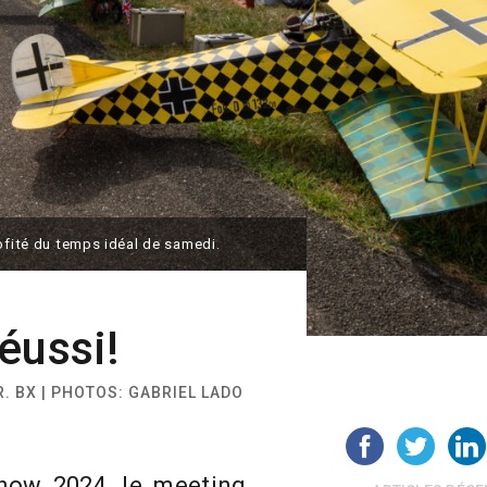
rofité du temps idéal de samedi.
éussi!
 R. BX | PHOTOS: GABRIEL LADO
Show 2024, le meeting