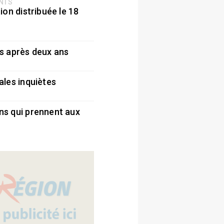
ENTS
ion distribuée le 18
5
s après deux ans
5
ales inquiètes
5
ns qui prennent aux
5