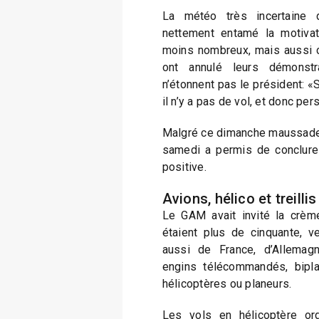
La météo très incertaine
nettement entamé la motivat
moins nombreux, mais aussi ce
ont annulé leurs démonstr
n’étonnent pas le président: «
il n’y a pas de vol, et donc per
Malgré ce dimanche maussade, 
samedi a permis de conclure
positive.
Avions, hélico et treillis
Le GAM avait invité la crème
étaient plus de cinquante, v
aussi de France, d’Allemagn
engins télécommandés, biplan
hélicoptères ou planeurs.
Les vols en hélicoptère or