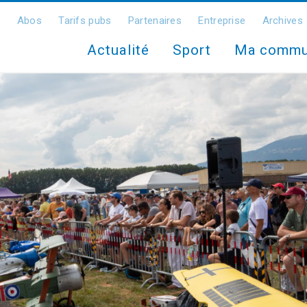
Abos
Tarifs pubs
Partenaires
Entreprise
Archives
Actualité
Sport
Ma comm