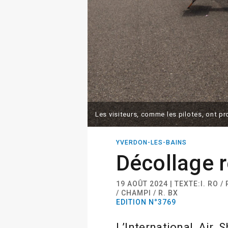
Les visiteurs, comme les pilotes, ont p
YVERDON-LES-BAINS
Décollage r
19 AOÛT 2024 | TEXTE:I. RO /
/ CHAMPI / R. BX
EDITION N°3769
L’International Air 