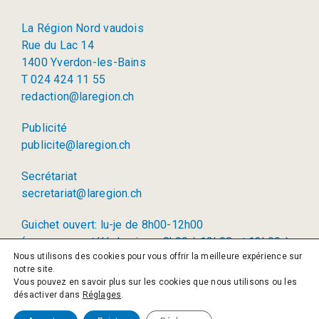
La Région Nord vaudois
Rue du Lac 14
1400 Yverdon-les-Bains
T 024 424 11 55
redaction@laregion.ch
Publicité
publicite@laregion.ch
Secrétariat
secretariat@laregion.ch
Guichet ouvert: lu-je de 8h00-12h00
(permanence téléphonique: 8h00 à 12h00 et 13h00 à
Nous utilisons des cookies pour vous offrir la meilleure expérience sur
17h00)
notre site.
Vous pouvez en savoir plus sur les cookies que nous utilisons ou les
© 2026 La Région SA
désactiver dans
Réglages
.
Politique de confidentialité