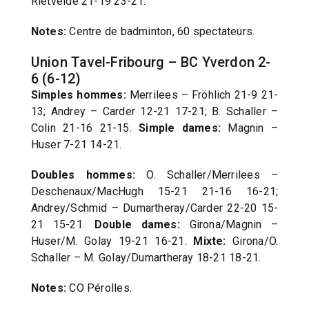
Rietvelde 21-19 23-21.
Notes:
Centre de badminton, 60 spectateurs.
Union Tavel-Fribourg – BC Yverdon 2-
6 (6-12)
Simples hommes:
Merrilees – Fröhlich 21-9 21-
13; Andrey – Carder 12-21 17-21; B. Schaller –
Colin 21-16 21-15.
Simple dames:
Magnin –
Huser 7-21 14-21.
Doubles hommes:
O. Schaller/Merrilees –
Deschenaux/MacHugh 15-21 21-16 16-21;
Andrey/Schmid – Dumartheray/Carder 22-20 15-
21 15-21.
Double dames:
Girona/Magnin –
Huser/M. Golay 19-21 16-21.
Mixte:
Girona/O.
Schaller – M. Golay/Dumartheray 18-21 18-21.
Notes:
CO Pérolles.