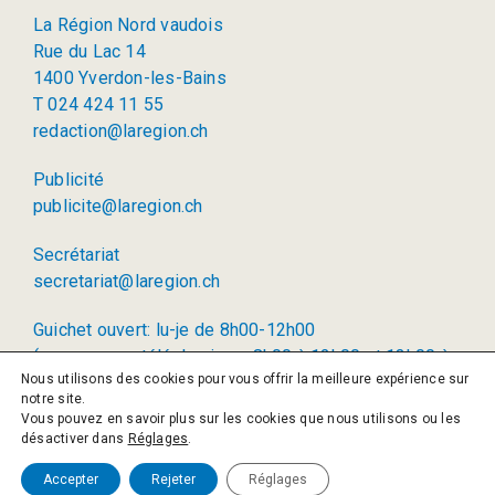
La Région Nord vaudois
Rue du Lac 14
1400 Yverdon-les-Bains
T 024 424 11 55
redaction@laregion.ch
Publicité
publicite@laregion.ch
Secrétariat
secretariat@laregion.ch
Guichet ouvert: lu-je de 8h00-12h00
(permanence téléphonique: 8h00 à 12h00 et 13h00 à
Nous utilisons des cookies pour vous offrir la meilleure expérience sur
17h00)
notre site.
Vous pouvez en savoir plus sur les cookies que nous utilisons ou les
© 2026 La Région SA
désactiver dans
Réglages
.
Politique de confidentialité
Accepter
Rejeter
Réglages