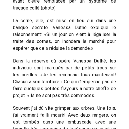
avant d’être remplacée par un système de
traçage collé (photo).
La corne, elle, est mise en lieu sûr dans une
banque secrète. Vanessa Duthé explique le
raisonnement: «Si un jour on vient à légaliser la
traite des cornes, on inondera le marché pour
espérer que cela réduise la demande.»
Dans la réserve où opère Vanessa Duthé, les
individus sont marqués par de petits trous sur
les oreilles. «Je les reconnais tous maintenant!
Chacun a son territoire.» Ce qui n’empêche pas de
faire quelques petites frayeurs à notre cheffe de
projet. «Ils ne sont pas très commodes.
Souvent j’ai dû vite grimper aux arbres. Une fois,
j’ai vraiment failli mourir! Avec deux rangers, on
est tombés dans une embuscade avec une
femelle très agressive de la réserve qui avait un