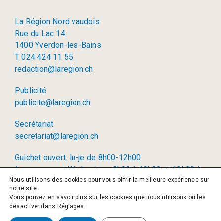
La Région Nord vaudois
Rue du Lac 14
1400 Yverdon-les-Bains
T 024 424 11 55
redaction@laregion.ch
Publicité
publicite@laregion.ch
Secrétariat
secretariat@laregion.ch
Guichet ouvert: lu-je de 8h00-12h00
(permanence téléphonique: 8h00 à 12h00 et 13h00 à
Nous utilisons des cookies pour vous offrir la meilleure expérience sur
17h00)
notre site.
Vous pouvez en savoir plus sur les cookies que nous utilisons ou les
© 2026 La Région SA
désactiver dans
Réglages
.
Politique de confidentialité