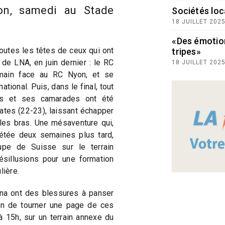
on, samedi au Stade
Sociétés loc
18 JUILLET 202
«Des émotio
outes les têtes de ceux qui ont
tripes»
 de LNA, en juin dernier : le RC
18 JUILLET 202
main face au RC Nyon, et se
ational. Puis, dans le final, tout
tes et ses camarades ont été
rates (22-23), laissant échapper
les bras. Une mésaventure qui,
étée deux semaines plus tard,
upe de Suisse sur le terrain
sillusions pour une formation
ière.
a ont des blessures à panser
ion de tourner une page de ces
̀ 15h, sur un terrain annexe du