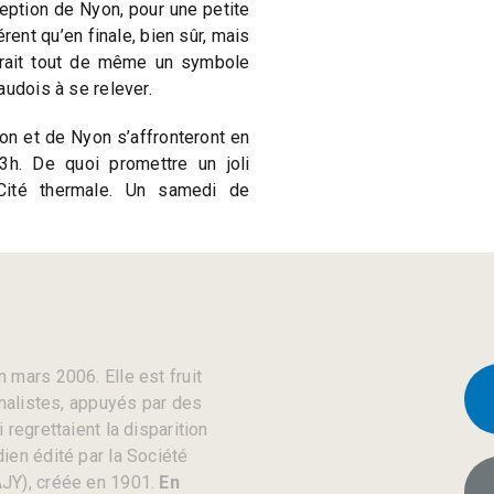
ception de Nyon, pour une petite
rent qu’en finale, bien sûr, mais
rait tout de même un symbole
audois à se relever.
on et de Nyon s’affronteront en
3h. De quoi promettre un joli
ité thermale. Un samedi de
 mars 2006. Elle est fruit
rnalistes, appuyés par des
regrettaient la disparition
ien édité par la Société
JY), créée en 1901.
En