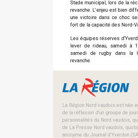
Stade municipal, lors de la ré
revanche. L’enjeu est bien diffé
une victoire dans ce choc se
fort de la capacité des Nord-V
Les équipes réserves d’Yverd
lever de rideau, samedi à 1
samedi de rugby dans la C
revanche.
La Région Nord vaudois est née en
de la réflexion d’un groupe de jou
personnalités du Nord vaudois, qui 
de La Presse Nord vaudois, quotid
anonyme du Journal d’Yverdon (SA