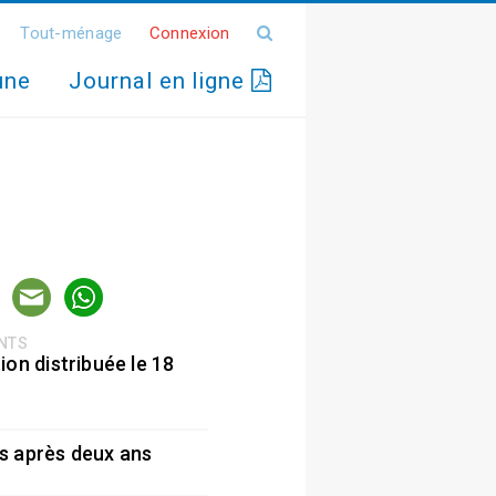
Tout-ménage
Connexion
une
Journal en ligne
ENTS
ion distribuée le 18
5
s après deux ans
5