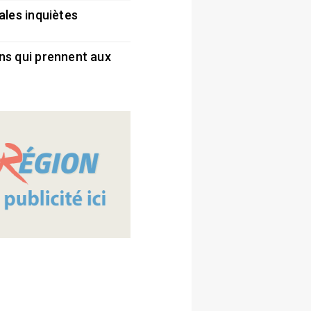
ales inquiètes
5
ns qui prennent aux
5