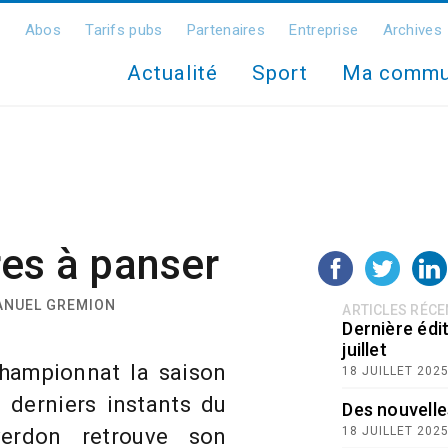
Abos
Tarifs pubs
Partenaires
Entreprise
Archives
Actualité
Sport
Ma comm
es à panser
MANUEL GREMION
ARTICLES RÉC
Dernière édit
juillet
championnat la saison
18 JUILLET 202
s derniers instants du
Des nouvelle
erdon retrouve son
18 JUILLET 202