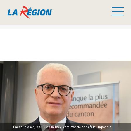
Pascal Kiener, le CEO de la BCV s’est montré satisfait. raposo-a