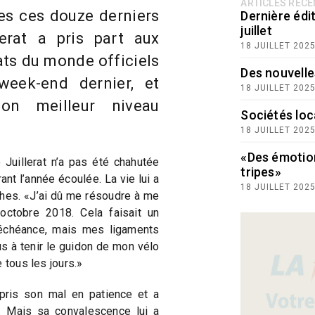
ARTICLES RÉC
es ces douze derniers
Dernière édit
juillet
erat a pris part aux
18 JUILLET 202
ts du monde officiels
Des nouvelle
eek-end dernier, et
18 JUILLET 202
son meilleur niveau
Sociétés loc
18 JUILLET 202
«Des émotio
Juillerat n’a pas été chahutée
tripes»
nt l’année écoulée. La vie lui a
18 JUILLET 202
hes. «J’ai dû me résoudre à me
octobre 2018. Cela faisait un
échéance, mais mes ligaments
lus à tenir le guidon de mon vélo
 tous les jours.»
pris son mal en patience et a
. Mais sa convalescence lui a