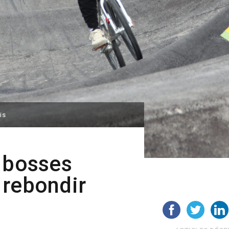
is
s bosses
 rebondir