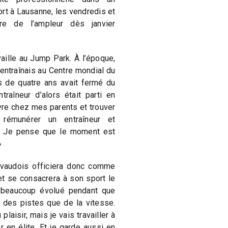
t à Lausanne, les vendredis et
re de l’ampleur dès janvier
vaille au Jump Park. À l’époque,
’entraînais au Centre mondial du
s de quatre ans avait fermé du
raîneur d’alors était parti en
ivre chez mes parents et trouver
 rémunérer un entraîneur et
es. Je pense que le moment est
»
vaudois officiera donc comme
t se consacrera à son sport le
beaucoup évolué pendant que
u des pistes que de la vitesse.
laisir, mais je vais travailler à
r en élite. Et je garde aussi en