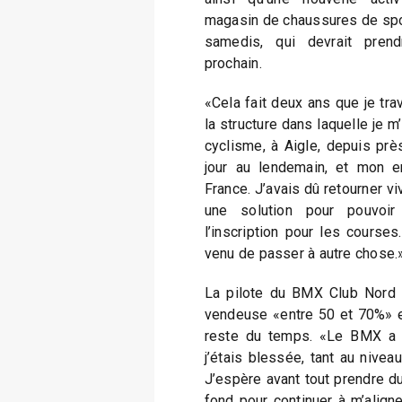
magasin de chaussures de spor
samedis, qui devrait prend
prochain.
«Cela fait deux ans que je tra
la structure dans laquelle je m
cyclisme, à Aigle, depuis prè
jour au lendemain, et mon ent
France. J’avais dû retourner v
une solution pour pouvoir
l’inscription pour les cours
venu de passer à autre chose.
La pilote du BMX Club Nord 
vendeuse «entre 50 et 70%» e
reste du temps. «Le BMX a 
j’étais blessée, tant au nivea
J’espère avant tout prendre du p
fond pour continuer à m’aligne