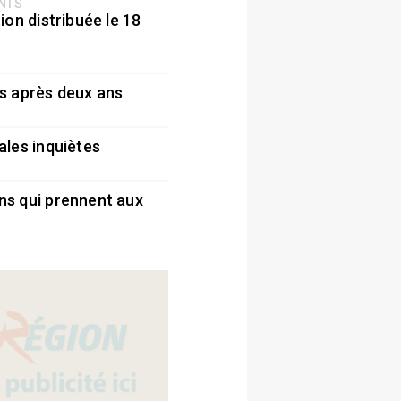
ENTS
ion distribuée le 18
5
s après deux ans
5
ales inquiètes
5
ns qui prennent aux
5