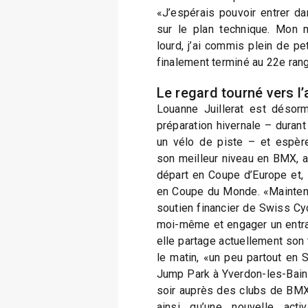
«J’espérais pouvoir entrer dan
sur le plan technique. Mon 
lourd, j’ai commis plein de pet
finalement terminé au 22e rang
Le regard tourné vers l’
Louanne Juillerat est désorm
préparation hivernale – durant
un vélo de piste – et espère
son meilleur niveau en BMX, a
départ en Coupe d’Europe et, 
en Coupe du Monde. «Maintena
soutien financier de Swiss Cyc
moi-même et engager un entraî
elle partage actuellement son
le matin, «un peu partout en 
Jump Park à Yverdon-les-Bains
soir auprès des clubs de BMX
ainsi qu’une nouvelle acti