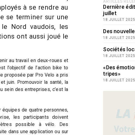
ARTICLES RÉC
ployés à se rendre au
Dernière édit
juillet
 de se terminer sur une
18 JUILLET 202
 le Nord vaudois, les
Des nouvelle
tions ont aussi joué le
18 JUILLET 202
Sociétés loc
18 JUILLET 202
ir au travail en deux-roues et
«Des émotio
t l’objectif de l’action bike to
tripes»
e proposée par Pro Velo a pris
18 JUILLET 202
t juin. Promouvoir la santé, la
au sein des entreprises, c’est la
 équipes de quatre personnes,
ise, les participants doivent
mètres possible à vélo. Des
uite dans une application ou sur