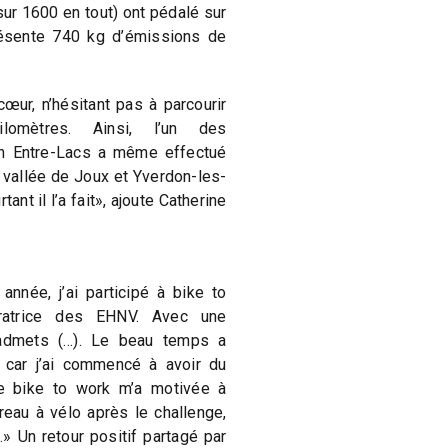
ur 1600 en tout) ont pédalé sur
résente 740 kg d’émissions de
cœur, n’hésitant pas à parcourir
lomètres. Ainsi, l’un des
on Entre-Lacs a même effectué
la vallée de Joux et Yverdon-les-
tant il l’a fait», ajoute Catherine
année, j’ai participé à bike to
oratrice des EHNV. Avec une
l’admets (…). Le beau temps a
 car j’ai commencé à avoir du
de bike to work m’a motivée à
eau à vélo après le challenge,
» Un retour positif partagé par