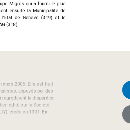
oupe Migros qui a fourni le plus
nent ensuite la Municipalité de
 l’État de Genève (319) et le
AG (318).
 mars 2006. Elle est fruit
rnalistes, appuyés par des
regrettaient la disparition
ien édité par la Société
JY), créée en 1901.
En