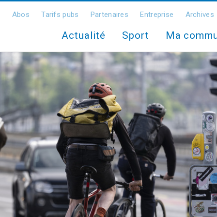
Abos
Tarifs pubs
Partenaires
Entreprise
Archives
Actualité
Sport
Ma comm