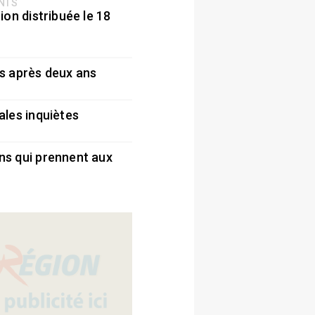
ENTS
ion distribuée le 18
5
s après deux ans
5
ales inquiètes
5
ns qui prennent aux
5