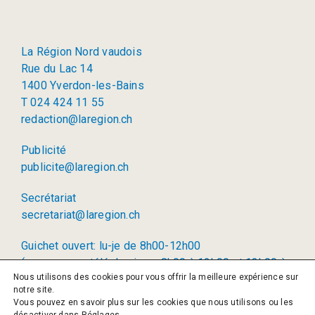
La Région Nord vaudois
Rue du Lac 14
1400 Yverdon-les-Bains
T 024 424 11 55
redaction@laregion.ch
Publicité
publicite@laregion.ch
Secrétariat
secretariat@laregion.ch
Guichet ouvert: lu-je de 8h00-12h00
(permanence téléphonique: 8h00 à 12h00 et 13h00 à
Nous utilisons des cookies pour vous offrir la meilleure expérience sur
17h00)
notre site.
Vous pouvez en savoir plus sur les cookies que nous utilisons ou les
© 2026 La Région SA