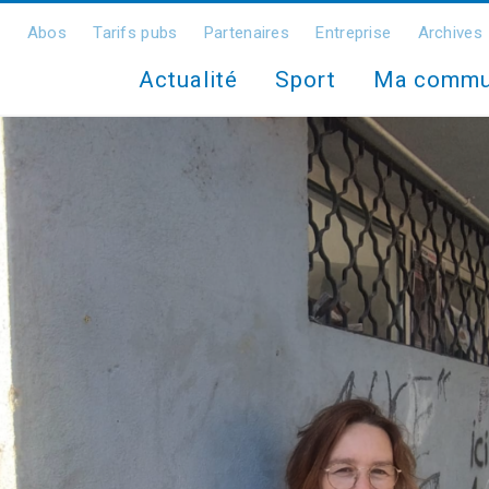
Abos
Tarifs pubs
Partenaires
Entreprise
Archives
Actualité
Sport
Ma comm