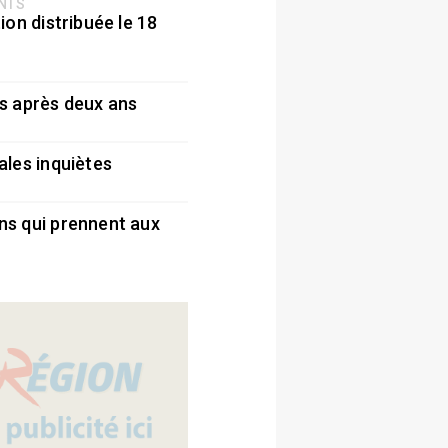
ENTS
ion distribuée le 18
5
s après deux ans
5
ales inquiètes
5
ns qui prennent aux
5