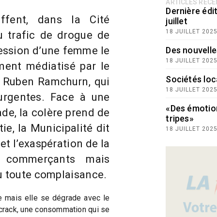
ARTICLES RÉC
Dernière édit
uffent, dans la Cité
juillet
18 JUILLET 202
u trafic de drogue de
gression d’une femme le
Des nouvelle
18 JUILLET 202
ment médiatisé par le
Sociétés loc
 Ruben Ramchurn, qui
18 JUILLET 202
urgentes. Face à une
«Des émotio
ade, la colère prend de
tripes»
tie, la Municipalité dit
18 JUILLET 202
et l’exaspération de la
s commerçants mais
ou toute complaisance.
le mais elle se dégrade avec le
rack, une consommation qui se