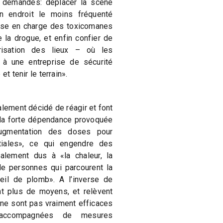
 demandes: déplacer la scène
un endroit le moins fréquenté
prise en charge des toxicomanes
 la drogue, et enfin confier de
urisation des lieux – où les
– à une entreprise de sécurité
et tenir le terrain».
alement décidé de réagir et font
 la forte dépendance provoquée
augmentation des doses pour
itiales», ce qui engendre des
lement dus à «la chaleur, la
de personnes qui parcourent la
leil de plomb». A l’inverse de
t plus de moyens, et relèvent
ne sont pas vraiment efficaces
accompagnées de mesures