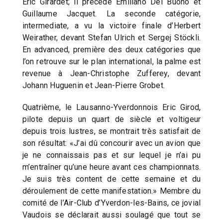
Eric Girardet; il précède Emiliano Del Buono et
Guillaume Jacquet. La seconde catégorie,
intermediate, a vu la victoire finale d’Herbert
Weirather, devant Stefan Ulrich et Sergej Stöckli.
En advanced, première des deux catégories que
l’on retrouve sur le plan international, la palme est
revenue à Jean-Christophe Zufferey, devant
Johann Huguenin et Jean-Pierre Grobet.
Quatrième, le Lausanno-Yverdonnois Eric Girod,
pilote depuis un quart de siècle et voltigeur
depuis trois lustres, se montrait très satisfait de
son résultat: «J’ai dû concourir avec un avion que
je ne connaissais pas et sur lequel je n’ai pu
m’entraîner qu’une heure avant ces championnats.
Je suis très content de cette semaine et du
déroulement de cette manifestation.» Membre du
comité de l’Air-Club d’Yverdon-les-Bains, ce jovial
Vaudois se déclarait aussi soulagé que tout se