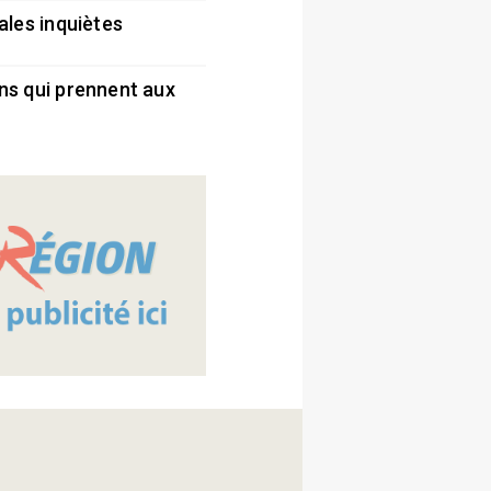
ales inquiètes
5
ns qui prennent aux
5