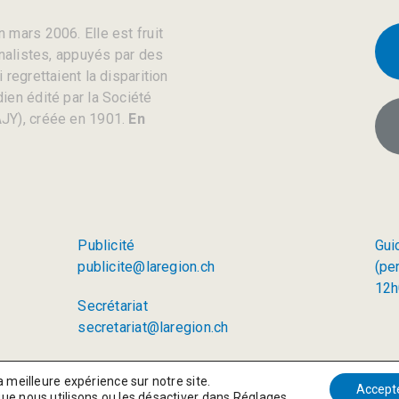
 mars 2006. Elle est fruit
rnalistes, appuyés par des
regrettaient la disparition
ien édité par la Société
JY), créée en 1901.
En
Publicité
Gui
publicite@laregion.ch
(pe
12h
Secrétariat
secretariat@laregion.ch
a meilleure expérience sur notre site.
Accept
que nous utilisons ou les désactiver dans
Réglages
.