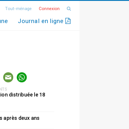
Tout-ménage
Connexion
une
Journal en ligne
ENTS
ion distribuée le 18
5
s après deux ans
5