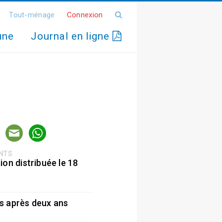
Tout-ménage
Connexion
une
Journal en ligne
ENTS
ion distribuée le 18
5
s après deux ans
5