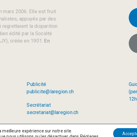
 mars 2006. Elle est fruit
rnalistes, appuyés par des
regrettaient la disparition
ien édité par la Société
JY), créée en 1901.
En
Publicité
Gui
publicite@laregion.ch
(pe
12h
Secrétariat
secretariat@laregion.ch
a meilleure expérience sur notre site.
Accept
que nous utilisons ou les désactiver dans
Réglages
.