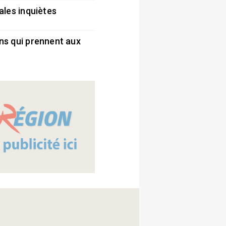
ales inquiètes
5
ns qui prennent aux
5