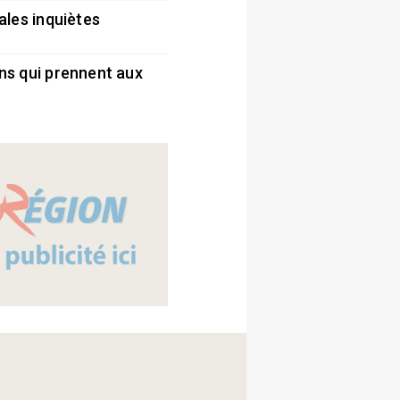
ales inquiètes
5
ns qui prennent aux
5