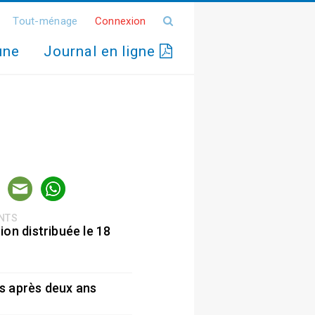
Tout-ménage
Connexion
une
Journal en ligne
ENTS
ion distribuée le 18
5
s après deux ans
5