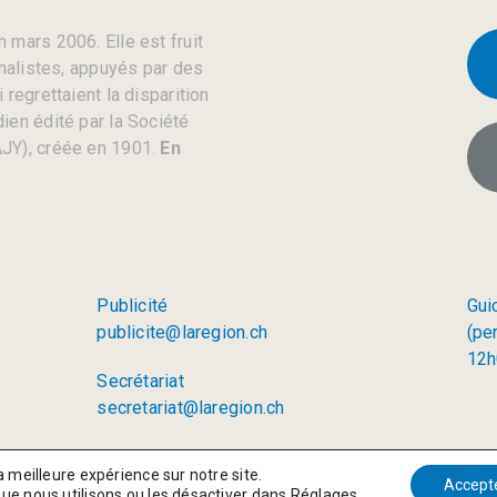
 mars 2006. Elle est fruit
rnalistes, appuyés par des
regrettaient la disparition
ien édité par la Société
JY), créée en 1901.
En
Publicité
Gui
publicite@laregion.ch
(pe
12h
Secrétariat
secretariat@laregion.ch
a meilleure expérience sur notre site.
Accept
que nous utilisons ou les désactiver dans
Réglages
.