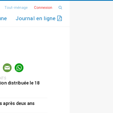
Tout-ménage
Connexion
une
Journal en ligne
ENTS
ion distribuée le 18
5
s après deux ans
5