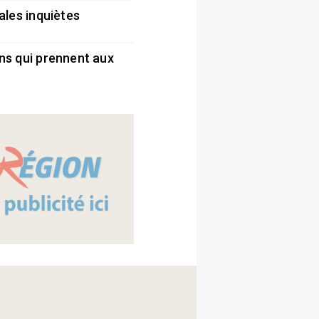
ales inquiètes
5
ns qui prennent aux
5