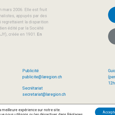
 mars 2006. Elle est fruit
rnalistes, appuyés par des
regrettaient la disparition
ien édité par la Société
JY), créée en 1901.
En
Publicité
Gui
publicite@laregion.ch
(pe
12h
Secrétariat
secretariat@laregion.ch
a meilleure expérience sur notre site.
Accept
que nous utilisons ou les désactiver dans
Réglages
.