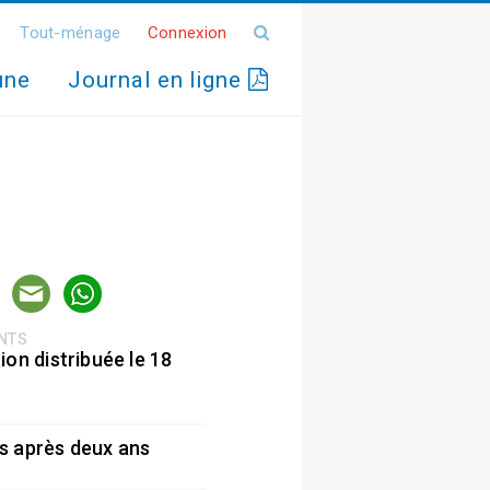
Tout-ménage
Connexion
une
Journal en ligne
ENTS
ion distribuée le 18
5
s après deux ans
5