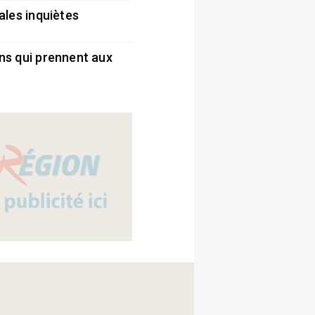
ales inquiètes
5
ns qui prennent aux
5