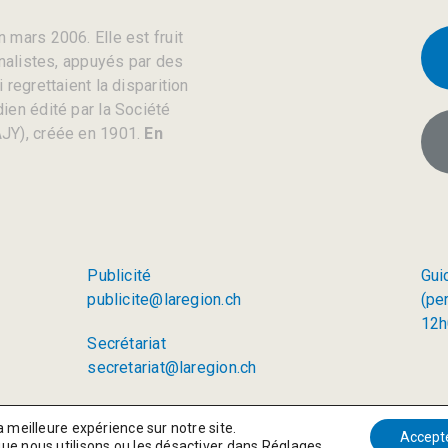
 mars 2006. Elle est fruit
rnalistes, appuyés par des
regrettaient la disparition
ien édité par la Société
JY), créée en 1901.
En
Publicité
Gui
publicite@laregion.ch
(pe
12h
Secrétariat
secretariat@laregion.ch
a meilleure expérience sur notre site.
Accept
que nous utilisons ou les désactiver dans
Réglages
.