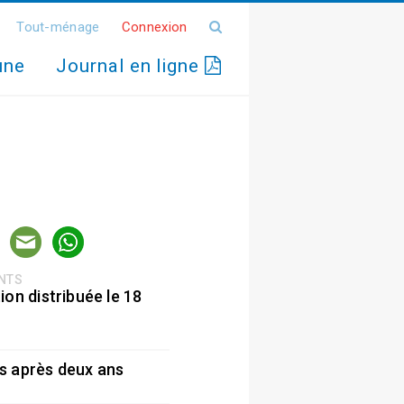
Tout-ménage
Connexion
une
Journal en ligne
ENTS
ion distribuée le 18
5
s après deux ans
5