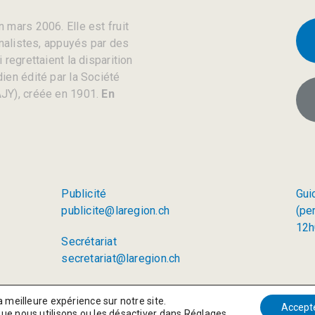
 mars 2006. Elle est fruit
rnalistes, appuyés par des
regrettaient la disparition
ien édité par la Société
JY), créée en 1901.
En
Publicité
Gui
publicite@laregion.ch
(pe
12h
Secrétariat
secretariat@laregion.ch
a meilleure expérience sur notre site.
Accept
que nous utilisons ou les désactiver dans
Réglages
.