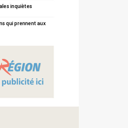
ales inquiètes
5
ns qui prennent aux
5