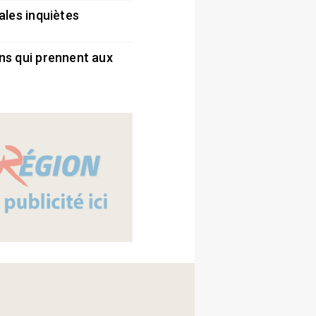
ales inquiètes
5
ns qui prennent aux
5