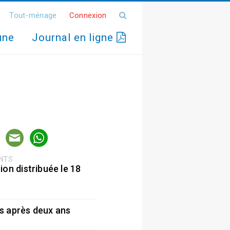
Tout-ménage
Connexion
une
Journal en ligne
ENTS
ion distribuée le 18
5
s après deux ans
5