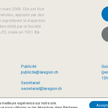
 mars 2006. Elle est fruit
rnalistes, appuyés par des
regrettaient la disparition
ien édité par la Société
JY), créée en 1901.
En
Publicité
Gui
publicite@laregion.ch
(pe
12h
Secrétariat
secretariat@laregion.ch
a meilleure expérience sur notre site.
Accept
que nous utilisons ou les désactiver dans
Réglages
.