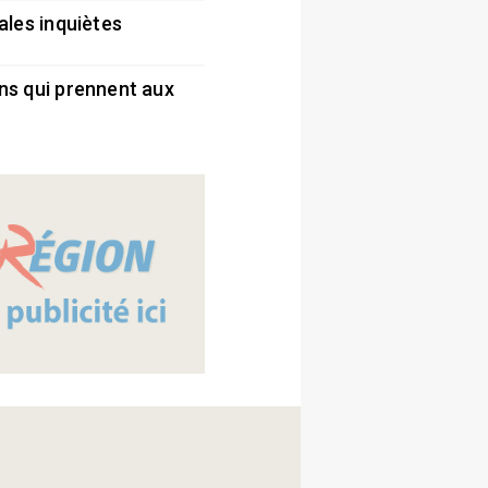
ales inquiètes
5
ns qui prennent aux
5