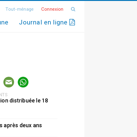
Tout-ménage
Connexion
une
Journal en ligne
ENTS
ion distribuée le 18
5
s après deux ans
5