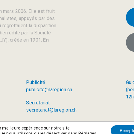
 mars 2006. Elle est fruit
rnalistes, appuyés par des
regrettaient la disparition
ien édité par la Société
JY), créée en 1901.
En
Publicité
Gui
publicite@laregion.ch
(pe
12h
Secrétariat
secretariat@laregion.ch
a meilleure expérience sur notre site.
Accept
que nous utilisons ou les désactiver dans
Réglages
.