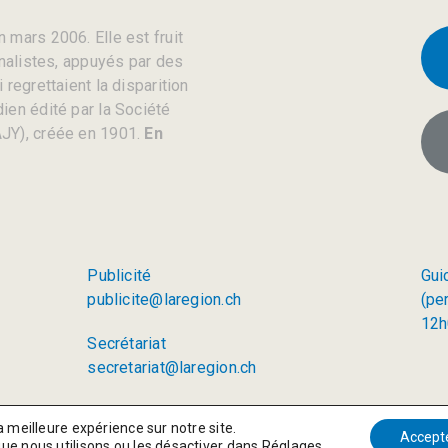
 mars 2006. Elle est fruit
rnalistes, appuyés par des
regrettaient la disparition
ien édité par la Société
JY), créée en 1901.
En
Publicité
Gui
publicite@laregion.ch
(pe
12h
Secrétariat
secretariat@laregion.ch
a meilleure expérience sur notre site.
Accept
que nous utilisons ou les désactiver dans
Réglages
.