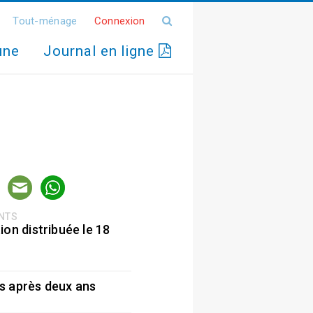
Tout-ménage
Connexion
une
Journal en ligne
ENTS
ion distribuée le 18
5
s après deux ans
5