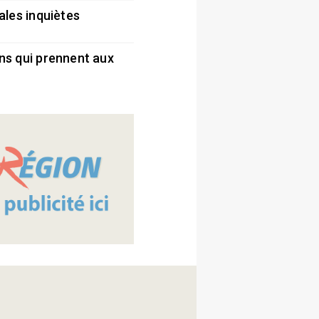
ales inquiètes
5
ns qui prennent aux
5