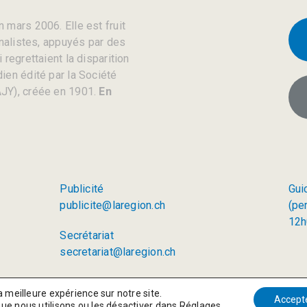
 mars 2006. Elle est fruit
rnalistes, appuyés par des
regrettaient la disparition
ien édité par la Société
JY), créée en 1901.
En
Publicité
Gui
publicite@laregion.ch
(pe
12h
Secrétariat
secretariat@laregion.ch
a meilleure expérience sur notre site.
Accept
que nous utilisons ou les désactiver dans
Réglages
.