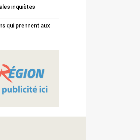
ales inquiètes
5
ns qui prennent aux
5