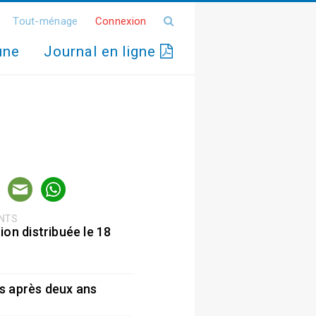
Tout-ménage
Connexion
une
Journal en ligne
ENTS
ion distribuée le 18
5
s après deux ans
5