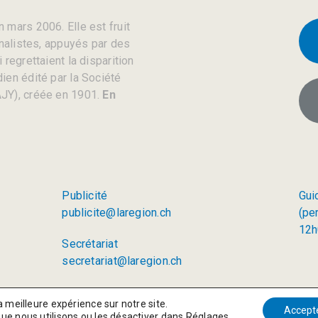
 mars 2006. Elle est fruit
rnalistes, appuyés par des
regrettaient la disparition
ien édité par la Société
JY), créée en 1901.
En
Publicité
Gui
publicite@laregion.ch
(pe
12h
Secrétariat
secretariat@laregion.ch
a meilleure expérience sur notre site.
Accept
que nous utilisons ou les désactiver dans
Réglages
.