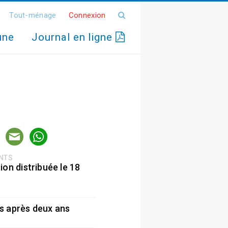
Tout-ménage
Connexion
une
Journal en ligne
ENTS
ion distribuée le 18
5
s après deux ans
5