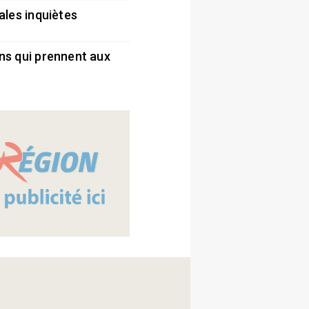
ales inquiètes
5
ns qui prennent aux
5