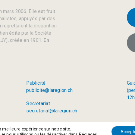
 mars 2006. Elle est fruit
rnalistes, appuyés par des
regrettaient la disparition
ien édité par la Société
JY), créée en 1901.
En
Publicité
Gui
publicite@laregion.ch
(pe
12h
Secrétariat
secretariat@laregion.ch
a meilleure expérience sur notre site.
Accept
que nous utilisons ou les désactiver dans
Réglages
.