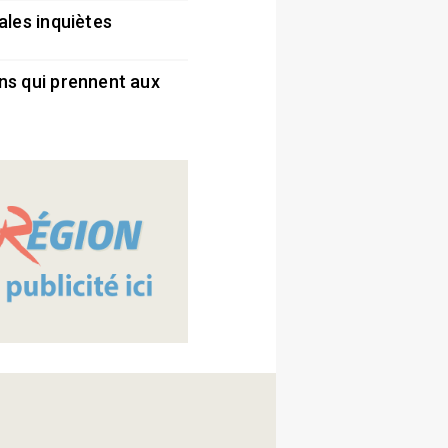
ales inquiètes
5
ns qui prennent aux
5