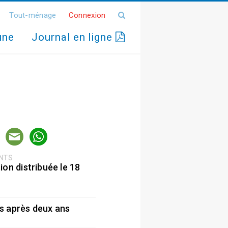
Tout-ménage
Connexion
une
Journal en ligne
ENTS
ion distribuée le 18
5
s après deux ans
5