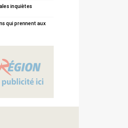
ales inquiètes
5
ns qui prennent aux
5