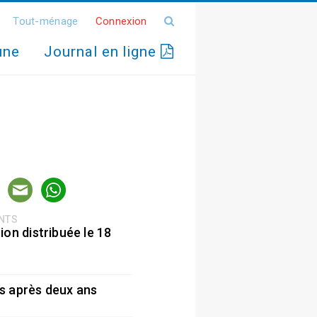
Tout-ménage
Connexion
une
Journal en ligne
ENTS
ion distribuée le 18
5
s après deux ans
5