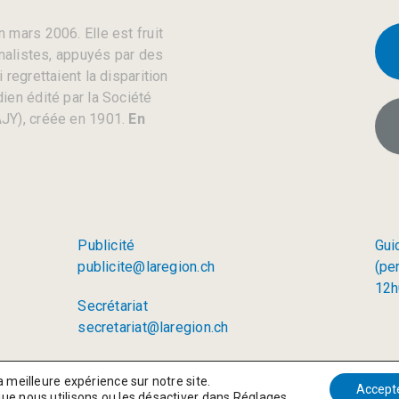
 mars 2006. Elle est fruit
rnalistes, appuyés par des
regrettaient la disparition
ien édité par la Société
JY), créée en 1901.
En
Publicité
Gui
publicite@laregion.ch
(pe
12h
Secrétariat
secretariat@laregion.ch
a meilleure expérience sur notre site.
Accept
que nous utilisons ou les désactiver dans
Réglages
.