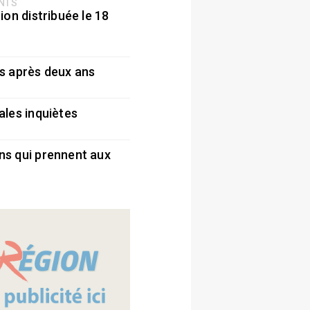
ENTS
ion distribuée le 18
5
s après deux ans
5
ales inquiètes
5
ns qui prennent aux
5