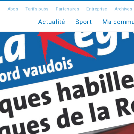
Abos
Tarifs pubs
Partenaires
Entreprise
Archives
Actualité
Sport
Ma comm