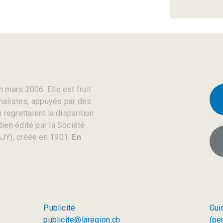
 mars 2006. Elle est fruit
rnalistes, appuyés par des
regrettaient la disparition
ien édité par la Société
JY), créée en 1901.
En
Publicité
Gui
publicite@laregion.ch
(pe