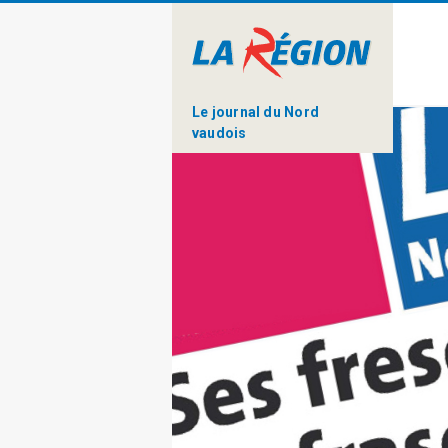
Le journal du Nord
vaudois