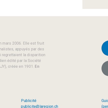
 mars 2006. Elle est fruit
rnalistes, appuyés par des
regrettaient la disparition
ien édité par la Société
JY), créée en 1901.
En
Publicité
Gui
publicite@laregion.ch
(pe