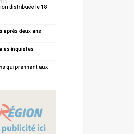
ENTS
ion distribuée le 18
5
s après deux ans
5
ales inquiètes
5
ns qui prennent aux
5