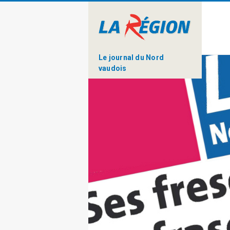
Le journal du Nord
vaudois