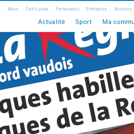
Abos
Tarifs pubs
Partenaires
Entreprise
Archives
Actualité
Sport
Ma comm