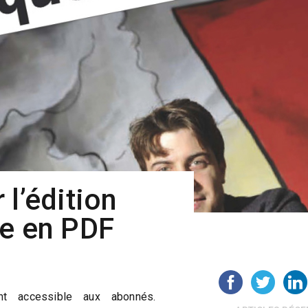
 l’édition
re en PDF
t accessible aux abonnés.