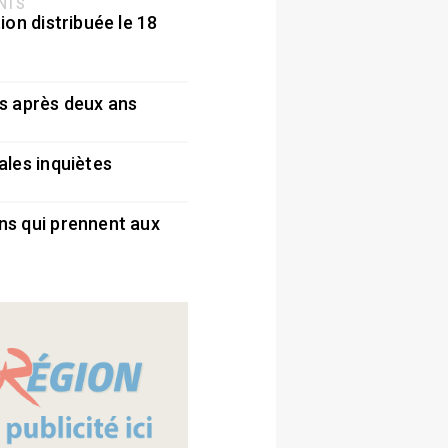
ENTS
ion distribuée le 18
5
s après deux ans
5
ales inquiètes
5
ns qui prennent aux
5