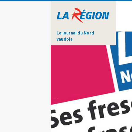
Le journal du Nord
vaudois