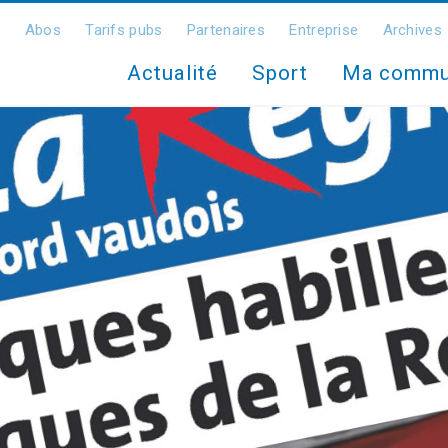
Abos
Tarifs pubs
Partenaires
Entreprise
Archives
Actualité
Sport
Ma comm