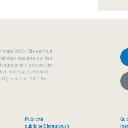
 mars 2006. Elle est fruit
rnalistes, appuyés par des
regrettaient la disparition
ien édité par la Société
JY), créée en 1901.
En
Publicité
Gui
publicite@laregion.ch
(pe