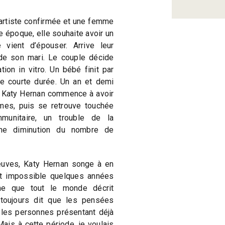
artiste confirmée et une femme
 époque, elle souhaite avoir un
 vient d’épouser. Arrive leur
é de son mari. Le couple décide
tion in vitro. Un bébé finit par
de courte durée. Un an et demi
de Katy Hernan commence à avoir
mes, puis se retrouve touchée
munitaire, un trouble de la
une diminution du nombre de
euves, Katy Hernan songe à en
it impossible quelques années
me que tout le monde décrit
toujours dit que les pensées
 les personnes présentant déjà
is à cette période, je voulais