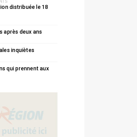
ENTS
ion distribuée le 18
5
s après deux ans
5
ales inquiètes
5
ns qui prennent aux
5