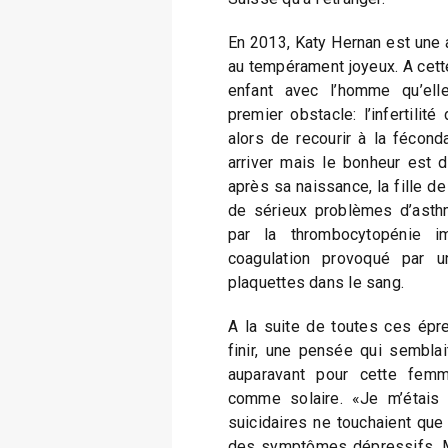
En 2013, Katy Hernan est une 
au tempérament joyeux. A cette
enfant avec l’homme qu’elle
premier obstacle: l’infertilit
alors de recourir à la féconda
arriver mais le bonheur est 
après sa naissance, la fille 
de sérieux problèmes d’asth
par la thrombocytopénie im
coagulation provoqué par 
plaquettes dans le sang.
A la suite de toutes ces épr
finir, une pensée qui sembla
auparavant pour cette fem
comme solaire. «Je m’étais 
suicidaires ne touchaient que
des symptômes dépressifs. Ma