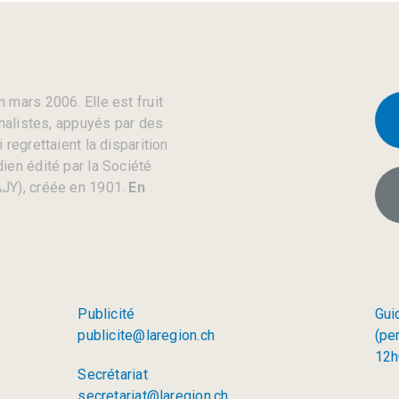
 mars 2006. Elle est fruit
rnalistes, appuyés par des
regrettaient la disparition
ien édité par la Société
JY), créée en 1901.
En
Publicité
Gui
publicite@laregion.ch
(pe
12h
Secrétariat
secretariat@laregion.ch