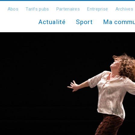
Abos
Tarifs pubs
Partenaires
Entreprise
Archives
Actualité
Sport
Ma comm