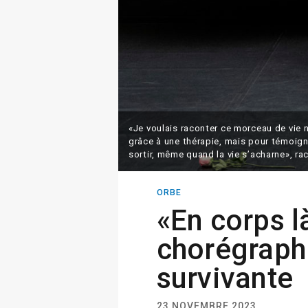
«Je voulais raconter ce morceau de vie no
grâce à une thérapie, mais pour témoigne
sortir, même quand la vie s’acharne», r
ORBE
«En corps l
chorégraph
survivante
23 NOVEMBRE 2023