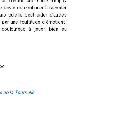
eur, comme une sorte d’happy
e envie de continuer à raconter
ais qu’elle peut aider d’autres
par une foultitude d’émotions,
douloureux à jouer, bien au
rbe
te de la Tournelle
.