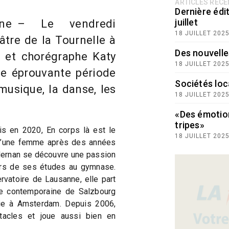
ARTICLES RÉC
Dernière édit
juillet
ne – Le vendredi
18 JUILLET 202
tre de la Tournelle à
Des nouvelle
 et chorégraphe Katy
18 JUILLET 202
e éprouvante période
Sociétés loc
musique, la danse, les
18 JUILLET 202
«Des émotio
tripes»
is en 2020, En corps là est le
18 JUILLET 202
 d’une femme après des années
Hernan se découvre une passion
lors de ses études au gymnase.
vatoire de Lausanne, elle part
se contemporaine de Salzbourg
hie à Amsterdam. Depuis 2006,
tacles et joue aussi bien en