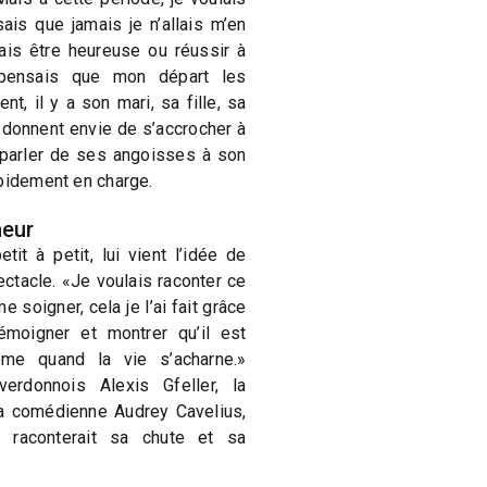
ais que jamais je n’allais m’en
amais être heureuse ou réussir à
pensais que mon départ les
t, il y a son mari, sa fille, sa
 donnent envie de s’accrocher à
 parler de ses angoisses à son
apidement en charge.
heur
tit à petit, lui vient l’idée de
ctacle. «Je voulais raconter ce
soigner, cela je l’ai fait grâce
émoigner et montrer qu’il est
ême quand la vie s’acharne.»
erdonnois Alexis Gfeller, la
a comédienne Audrey Cavelius,
 raconterait sa chute et sa