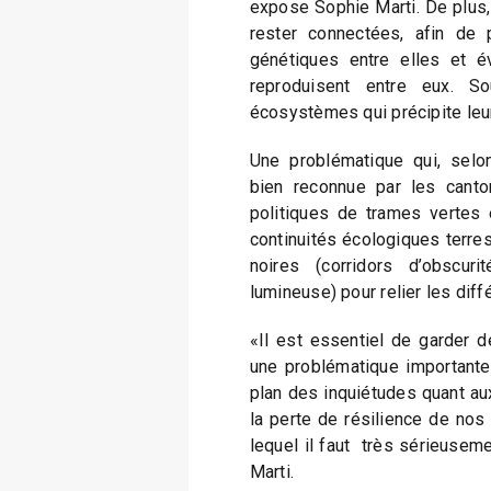
expose Sophie Marti. De plus,
rester connectées, afin de 
génétiques entre elles et é
reproduisent entre eux. So
écosystèmes qui précipite leur
Une problématique qui, selon
bien reconnue par les cant
politiques de trames vertes
continuités écologiques terres
noires (corridors d’obscuri
lumineuse) pour relier les diff
«Il est essentiel de garder de
une problématique important
plan des inquiétudes quant au
la perte de résilience de no
lequel il faut très sérieusem
Marti.