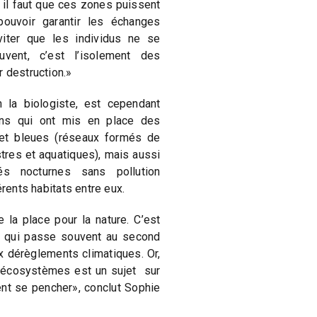
 il faut que ces zones puissent
pouvoir garantir les échanges
viter que les individus ne se
uvent, c’est l’isolement des
 destruction.»
 la biologiste, est cependant
ons qui ont mis en place des
 et bleues (réseaux formés de
tres et aquatiques), mais aussi
tés nocturnes sans pollution
érents habitats entre eux.
 la place pour la nature. C’est
e qui passe souvent au second
x dérèglements climatiques. Or,
s écosystèmes est un sujet sur
ent se pencher», conclut Sophie