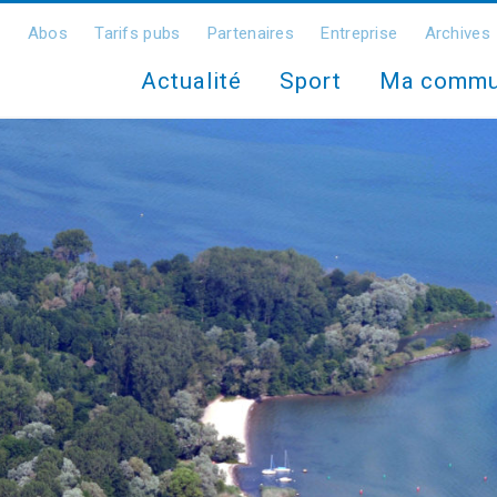
Abos
Tarifs pubs
Partenaires
Entreprise
Archives
Actualité
Sport
Ma comm