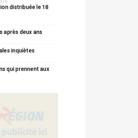
ENTS
ion distribuée le 18
5
s après deux ans
5
ales inquiètes
5
ns qui prennent aux
5