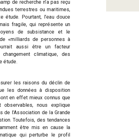
hamp de recherche n’a pas reçu
ndues terrestres ou maritimes,
e étude. Pourtant, l’eau douce
mais fragile, qui représente un
moyens de subsistance et le
e «milliards de personnes à
urrait aussi être un facteur
u changement climatique, des
e étude.
esurer les raisons du déclin de
que les données à disposition
sont en effet mieux connus que
nt observables, nous explique
s de l’Association de la Grande
estion. Toutefois, des tendances
tamment être mis en cause la
matique qui perturbe le profil