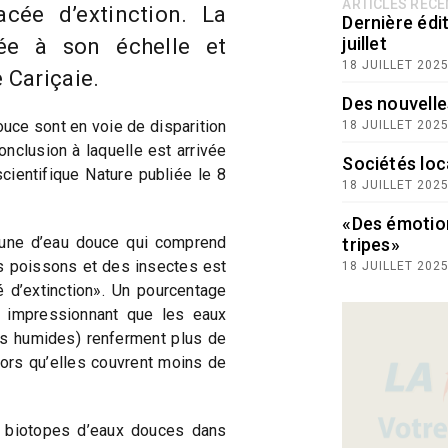
ARTICLES RÉC
cée d’extinction. La
Dernière édit
juillet
ée à son échelle et
18 JUILLET 202
 Cariçaie.
Des nouvelle
uce sont en voie de disparition
18 JUILLET 202
conclusion à laquelle est arrivée
Sociétés loc
cientifique Nature publiée le 8
18 JUILLET 202
«Des émotio
faune d’eau douce qui comprend
tripes»
 poissons et des insectes est
18 JUILLET 202
 d’extinction». Un pourcentage
s impressionnant que les eaux
es humides) renferment plus de
rs qu’elles couvrent moins de
s biotopes d’eaux douces dans