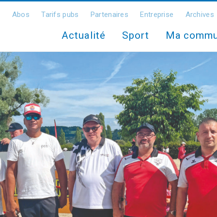
Abos
Tarifs pubs
Partenaires
Entreprise
Archives
Actualité
Sport
Ma comm