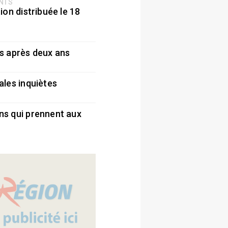
ENTS
ion distribuée le 18
5
s après deux ans
5
ales inquiètes
5
ns qui prennent aux
5