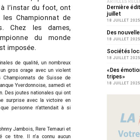
ARTICLES RÉC
à l’instar du foot, ont
Dernière édit
juillet
 les Championnat de
18 JUILLET 202
es. Chez les dames,
Des nouvelle
hampionne du monde
18 JUILLET 202
est imposée.
Sociétés loc
18 JUILLET 202
inales de qualité, un nombreux
«Des émotio
i un gros orage avec un violent
tripes»
s Championnats de Suisse de
18 JUILLET 202
étanque Yverdonnoise, samedi et
. Des joutes nationales qui ont
e surprise avec la victoire en
 que personne n’attendait à si
 Johnny Jambois, Rere Temauri et
 ce titre. Il n’a connu aucun