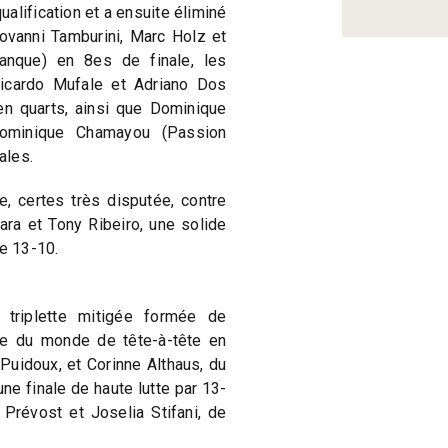
alification et a ensuite éliminé
ovanni Tamburini, Marc Holz et
nque) en 8es de finale, les
Ricardo Mufale et Adriano Dos
n quarts, ainsi que Dominique
Dominique Chamayou (Passion
ales.
e, certes très disputée, contre
ara et Tony Ribeiro, une solide
de 13-10.
triplette mitigée formée de
ne du monde de tête-à-tête en
Puidoux, et Corinne Althaus, du
e finale de haute lutte par 13-
Prévost et Joselia Stifani, de