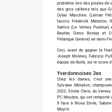
problème lors des poules de qu
des gros calibres tels que Gi
Dylan Maschino (Léman Péta
favoris Frédérick Métairon, 
Santos (Le Verney Puidoux) e
Beutler, Denis Bontaz et 
Pétanque Genève) en demi-fin
Ceci, avant de gagner la final
Joseph Molinas, Fabrizio Pull
équipe de Bulle, sur le score 
Yverdonnoises 3es
Chez les dames, c’est une 
Sylviane Métairon, champion
2022, Emilie Clere, du Verney 
PC Moudon, qui ont remporté un
9 face à Nicea Emile, Sabine 
Meyrin.