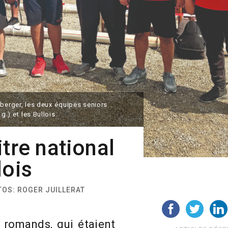
nberger, les deux équipes seniors
g.) et les Bullois.
itre national
lois
OTOS: ROGER JUILLERAT
 romands, qui étaient