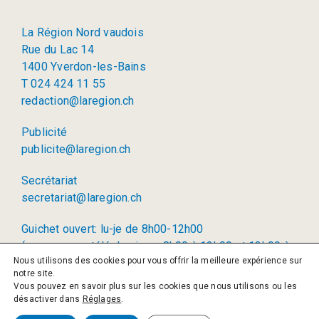
La Région Nord vaudois
Rue du Lac 14
1400 Yverdon-les-Bains
T 024 424 11 55
redaction@laregion.ch
Publicité
publicite@laregion.ch
Secrétariat
secretariat@laregion.ch
Guichet ouvert: lu-je de 8h00-12h00
(permanence téléphonique: 8h00 à 12h00 et 13h00 à
Nous utilisons des cookies pour vous offrir la meilleure expérience sur
17h00)
notre site.
Vous pouvez en savoir plus sur les cookies que nous utilisons ou les
© 2026 La Région SA
désactiver dans
Réglages
.
Politique de confidentialité