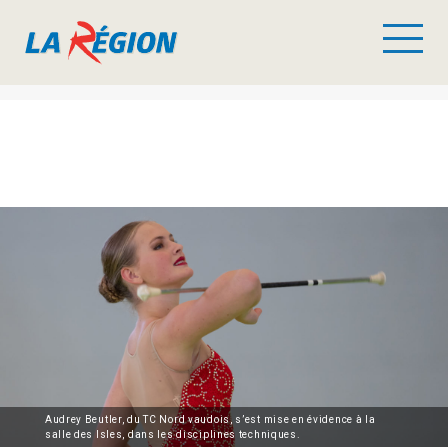
Audrey Beutler, du TC Nord vaudois, s’est mise en évidence à la
salle des Isles, dans les disciplines techniques.