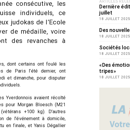
ARTICLES RÉC
née consécutive, les
Dernière édit
isse individuels, ce
juillet
18 JUILLET 202
ux judokas de l’Ecole
Des nouvelle
ver de médaille, voire
18 JUILLET 202
 ont des revanches à
Sociétés loc
18 JUILLET 202
s, dont certains ont foulé les
«Des émotio
tripes»
 de Paris l’été dernier, ont
di et dimanche, pour disputer
18 JUILLET 202
dividuels.
les Yverdonnois avaient récolté
tres pour Morgan Bloesch (M21
(vétérans +100 kg). D’autres
on de l’événement à domicile,
 en finale, et Yanis Dégallier