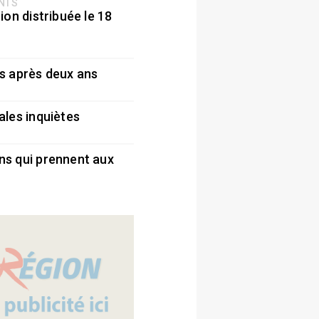
ENTS
ion distribuée le 18
5
s après deux ans
5
ales inquiètes
5
ns qui prennent aux
5