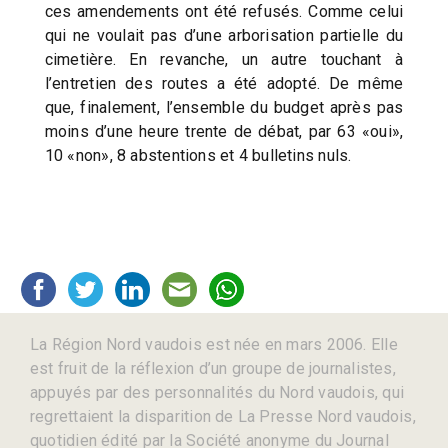
ces amendements ont été refusés. Comme celui
qui ne voulait pas d’une arborisation partielle du
cimetière. En revanche, un autre touchant à
l’entretien des routes a été adopté. De même
que, finalement, l’ensemble du budget après pas
moins d’une heure trente de débat, par 63 «oui»,
10 «non», 8 abstentions et 4 bulletins nuls.
La Région Nord vaudois est née en mars 2006. Elle
est fruit de la réflexion d’un groupe de journalistes,
appuyés par des personnalités du Nord vaudois, qui
regrettaient la disparition de La Presse Nord vaudois,
quotidien édité par la Société anonyme du Journal