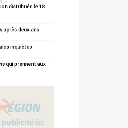
ENTS
ion distribuée le 18
5
s après deux ans
5
ales inquiètes
5
ns qui prennent aux
5