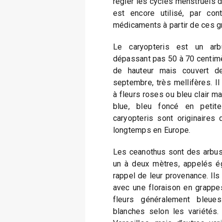
régler les cycles menstruels
est encore utilisé, par con
médicaments à partir de ces g
Le caryopteris est un ar
dépassant pas 50 à 70 centime
de hauteur mais couvert de 
septembre, très mellifères. Il
à fleurs roses ou bleu clair m
blue, bleu foncé en peti
caryopteris sont originaires 
longtemps en Europe.
Les ceanothus sont des arbuste
un à deux mètres, appelés e
rappel de leur provenance. Ils
avec une floraison en grappe
fleurs généralement bleu
blanches selon les variétés