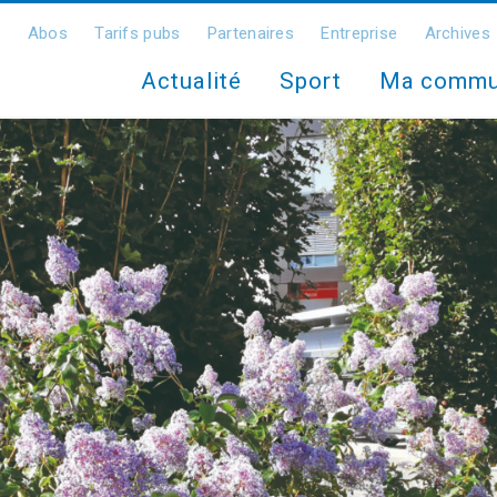
Abos
Tarifs pubs
Partenaires
Entreprise
Archives
Actualité
Sport
Ma comm