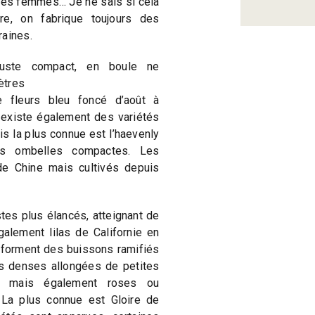
 des femmes… Je ne sais si cela
tre, on fabrique toujours des
raines.
buste compact, en boule ne
̀tres
fleurs bleu foncé d’août à
 existe également des variétés
ais la plus connue est l’haevenly
tes ombelles compactes. Les
de Chine mais cultivés depuis
s plus élancés, atteignant de
́galement lilas de Californie en
 forment des buissons ramifiés
s denses allongées de petites
es mais également roses ou
. La plus connue est Gloire de