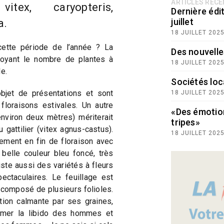
ARTICLES RÉC
itex, caryopteris,
Dernière édit
juillet
a.
18 JUILLET 202
ette période de l’année ? La
Des nouvelle
oyant le nombre de plantes à
18 JUILLET 202
de.
Sociétés loc
’objet de présentations et sont
18 JUILLET 202
loraisons estivales. Un autre
«Des émotio
viron deux mètres) mériterait
tripes»
u gattilier (vitex agnus-castus).
18 JUILLET 202
lement en fin de floraison avec
elle couleur bleu foncé, très
ste aussi des variétés à fleurs
ctaculaires. Le feuillage est
t composé de plusieurs folioles.
tion calmante par ses graines,
calmer la libido des hommes et