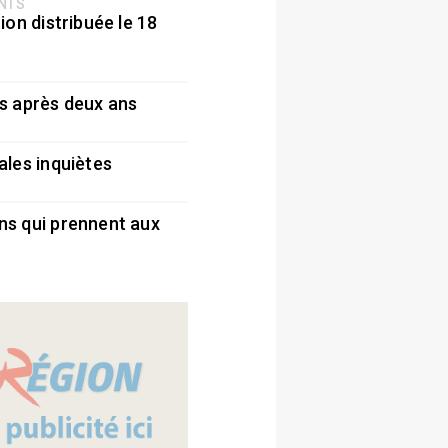
ENTS
ion distribuée le 18
5
s après deux ans
5
ales inquiètes
5
ns qui prennent aux
5