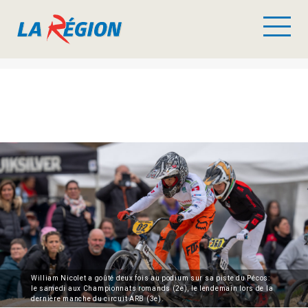
William Nicolet a goûté deux fois au podium sur sa piste du Pécos:
le samedi aux Championnats romands (2e), le lendemain lors de la
dernière manche du circuit ARB (3e).