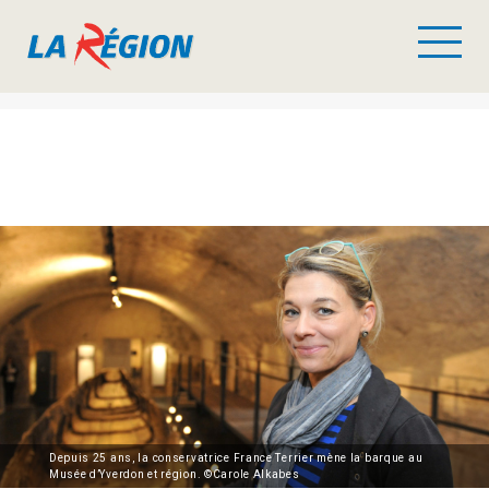
Depuis 25 ans, la conservatrice France Terrier mène la barque au
Musée d’Yverdon et région. ©Carole Alkabes