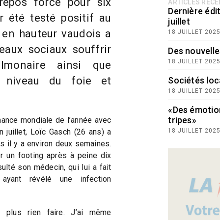
repos forcé pour six
ARTICLES RÉC
Dernière édit
 été testé positif au
juillet
 en hauteur vaudois a
18 JUILLET 202
eaux sociaux souffrir
Des nouvelle
18 JUILLET 202
ulmonaire ainsi que
u niveau du foie et
Sociétés loc
18 JUILLET 202
«Des émotio
tripes»
mance mondiale de l’année avec
 juillet, Loïc Gasch (26 ans) a
18 JUILLET 202
us il y a environ deux semaines.
r un footing après à peine dix
sulté son médecin, qui lui a fait
ayant révélé une infection
 plus rien faire. J’ai même