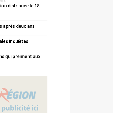
ENTS
ion distribuée le 18
5
s après deux ans
5
ales inquiètes
5
ns qui prennent aux
5