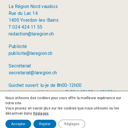
La Région Nord vaudois
Rue du Lac 14
1400 Yverdon-les-Bains
T 024 424 11 55
redaction@laregion.ch
Publicité
publicite@laregion.ch
Secrétariat
secretariat@laregion.ch
Guichet ouvert: lu-je de 8h00-12h00
(permanence téléphonique: 8h00 à 12h00 et 13h00 à
Nous utilisons des cookies pour vous offrir la meilleure expérience sur
17h00)
notre site.
Vous pouvez en savoir plus sur les cookies que nous utilisons ou les
© 2026 La Région SA
désactiver dans
Réglages
.
Politique de confidentialité
Accepter
Rejeter
Réglages